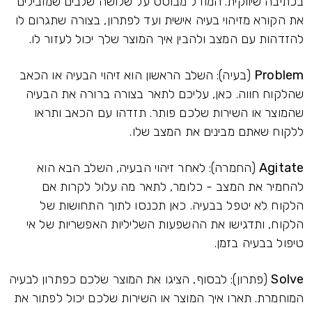
בכתיבה שיווקית. המודל מבוסס על שלושה שלבים שמובילים
את הקורא מזיהוי בעיה אישית ועד לפתרון, בצורה שתגרום לו
להזדהות עם המצב ולהבין איך המוצר שלך יכול לעזור לו.
Problem
(בעיה): השלב הראשון הוא זיהוי הבעיה או הכאב
שהלקוח חווה. כאן, עליכם לתאר בצורה ברורה את הבעיה
שהמוצר או השירות שלכם פותר. תזדהו עם הכאב ותראו
ללקוח שאתם מבינים את המצב שלו.
Agitate
(החמרה): לאחר זיהוי הבעיה, השלב הבא הוא
להחמיר את המצב - כלומר, לתאר מה עלול לקרות אם
הלקוח לא יטפל בבעיה. כאן תכנסו לתוך התחושות של
הלקוח, ותדגישו את ההשפעות השליליות האפשריות של אי
טיפול בבעיה בזמן.
Solve
(פתרון): לבסוף, הציגו את המוצר שלכם כפתרון לבעיה
המוחמרת. תארו איך המוצר או השירות שלכם יכול לפתור את