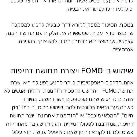
לדמיין את עצמו בסיטואציה דומה ולראות איך המוצר שלכם
יכול לעזור לו לפתור את הבעיה.
בנוסף, הסיפור מספק לקורא דרך טבעית להגיע למסקנה
שהמוצר כדאי עבורו, שמשאירה את הלקוח עם תחושת הבנה
עצמאית שהמוצר הוא הפתרון הנכון. ללא צורך במכירה
אגרסיבית.
שימוש ב-FOMO ויצירת תחושת דחיפות
אחת הדרכים האפקטיביות ביותר להניע לפעולה היא יצירת
תחושת FOMO - החשש להפסיד הזדמנות ייחודית. אנשים לא
אוהבים להרגיש שהם מפספסים משהו חשוב, במיוחד
כשההצעה נראית רלוונטית להם. שימוש בביטויים כמו
"רק
היום"
,
"המלאי מוגבל"
או
"הזדמנות אחרונה"
יוצר תחושת
דחיפות שמדרבנת לפעולה מיידית. העיקרון שעומד מאחורי זה
פשוט: לגרום לקורא להבין שאם לא יפעל עכשיו, הוא עלול