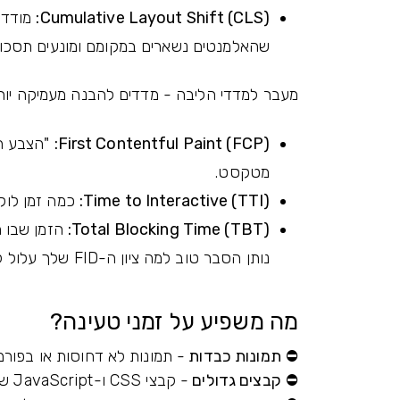
Cumulative Layout Shift (CLS):
מודד א
שהאלמנטים נשארים במקומם ומונעים תסכול
מעבר למדדי הליבה - מדדים להבנה מעמיקה יות
First Contentful Paint (FCP):
"הצבע הר
מטקסט.
Time to Interactive (TTI):
כמה זמן לוקח
Total Blocking Time (TBT):
הזמן שבו ה
נותן הסבר טוב למה ציון ה-FID שלך עלול להיות גבוה.
מה משפיע על זמני טעינה?
⛔
תמונות כבדות
- תמונות לא דחוסות או בפורמ
⛔
קבצים גדולים
- קבצי CSS ו-JavaScript שאינם דחוסים