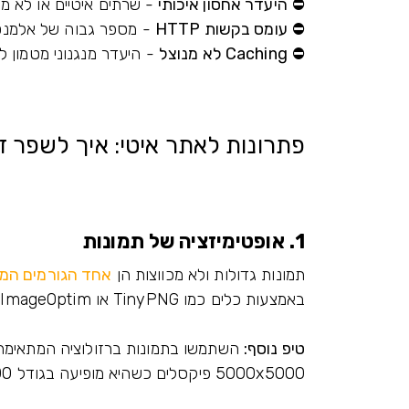
⛔
היעדר אחסון איכותי
- שרתים איטיים או לא מ
⛔
עומס בקשות HTTP
- מספר גבוה של אלמנט
⛔
Caching לא מנוצל
- היעדר מנגנוני מטמון ל
פתרונות לאתר איטי: איך לשפר זמ
1. אופטימיזציה של תמונות
תמונות גדולות ולא מכווצות הן
אחד הגורמים המרכ
באמצעות כלים כמו TinyPNG או ImageOptim, ושמרו בפורמטים יעילים כמו WebP.
טיפ נוסף:
השתמשו בתמונות ברזולוציה המתאימה 
5000x5000 פיקסלים כשהיא מופיעה בגודל 500x500 פיקסלים על המסך.