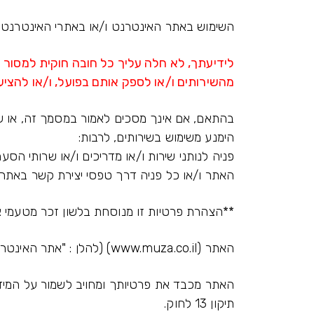
השימוש באתר האינטרנט ו/או באתרי האינטרנט ("
לידיעתך, לא חלה עליך כל חובה חוקית למסור ל
מהשירותים ו/או לספק אותם בפועל, ו/או להציע
בהתאם, אם אינך מסכים לאמור במסמך זה, או שא
הימנע משימוש בשירותים, לרבות:
פניה לנותני שירות ו/או מדריכים ו/או שרותי הסעה
האתר ו/או כל פניה דרך טפסי יצירת קשר באתר
**הצהרת פרטיות זו מנוסחת בלשון זכר מטעמי אח
האתר (www.muza.co.il) (להלן : "אתר האינטרנט") מופעל באמצעות "מוזה" ו/או "מוזה פרסום ושיווק באינטרנט" (להלן : "החברה").
תיקון 13 לחוק.