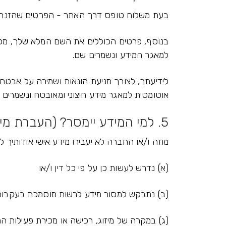
בעת משלוח טופס דרך האתר - הפרטים שהזנת בטו
בנוסף, פרטים הכוללים את השם המלא שלך, מספר
למאגר המידע ונשמרים שם.
לידיעתך, לצורך מניעת הונאות ושמירה על אבטח
אוטומטית למאגר מידע חיצוני ומאובטח ונשמרים
5. למי המידע יימסר? (העברת מידע לצדדים שלישיים)
מוזה ו/או החברה לא יעבירו מידע אישי אודותיך 
(א) נדרש לעשות כן על פי כל דין ו/או
(ב) נתבקש למסור מידע לרשות מוסמכת בעקבות
(ג) במקרה של מיזוג, רכישה או מכירת פעילות ה