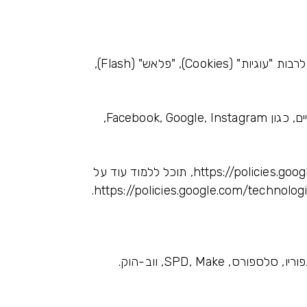
בנוסף, כמפורט בהמשך בפרק "Cookies", מדריכי מוזה ו/או החברה עשויים לעשות שימוש בטכנולוגיות מקובלות, לרבות "עוגיות" (Cookies), "פלאש" (Flash),
מוזה ו/או החברה נעזרים בכלים של צדדים שלישיים ולצורך כך מעבירים את המידע שנצבר אודותיך לצדדים שלישיים, כגון Facebook, Google, Instagram,
המידע שלך יישמר ויעובד בהתאם למדיניות הפרטיות של אותם צדדים שלישיים, הזמינים בכתובת https://policies.google.com/privacy, תוכל ללמוד עוד על