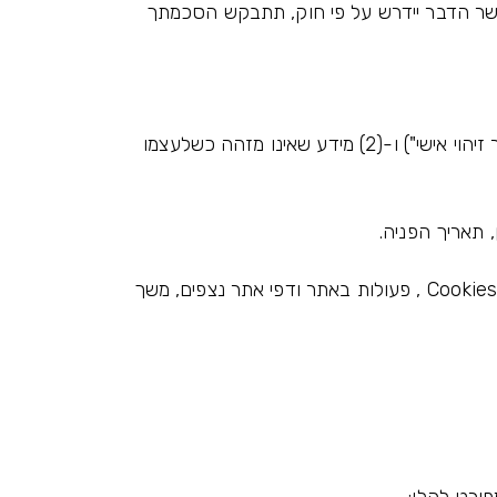
אשר הדבר יידרש על פי חוק, תתבקש הסכמתך
האתר ו/או החברה אוספים שני סוגי מידע: (1) מידע שאתה מספק לנו המאפשר לנו לדעת מי אתה ("מידע המאפשר זיהוי אישי") ו-(2) מידע שאינו מזהה כשלעצמו
(2) מידע טכני ושימושי: כתובת IP , סוג דפדפן, מערכת הפעלה, רזולוציית מסך סוג מכשיר, נתוני התחברות, נתוני Cookies , פעולות באתר ודפי אתר נצפים, משך