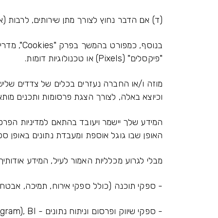
(ד) אם הדבר נחוץ לצורך מתן שירותים, לרבות (אך
"פיקסלים" (Pixels) או טכנולוגיות דומות.
וכיוצא באלה, לצורך הצגת פרסומות ותכנים מותאמ
האופן שבו גוגל אוספת ומעבדת נתונים באופן ספציפי בקשר עם Google Analytics בכתובת nologies/partner-sites
מבלי לגרוע מכלליות האמור לעיל, המידע אודותיך 
- ספקי תוכנה (כולל ספקי אירוח, תמיכה, אבטחת מידע, הטמעה וכו') - CRM,Magento Prioroty, רימ
- ספקי שיווק ופרסום וניתוח נתונים - Google, Meta (Facebook, Instagram), BI.