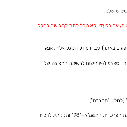
ימוש שלנו.
ית, אך בלעדיו לא נוכל לתת לך גישה לחלק
עים באתר) יעבדו מידע הנוגע אליך, אנא
בוצות ווטצאפ ו/או רישום לרשימת התפוצה של
האתר מכבד את פרטיותך ומחויב לשמור על המידע האישי שאנו אוספים. החברה פועלת בהתאם להוראות חוק הגנת הפרטיות, התשמ"א–1981 ותקנותיו, לרבות