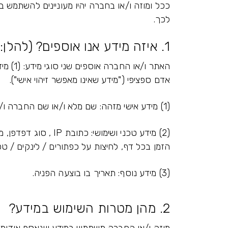
ככל ומוזה ו/או בחברה יהיו מעוניינים להשתמש
לכך.
1. איזה מידע אנו אוספים? (להלן: "מידע שנאסף")
אדם ספציפי ("מידע שאינו מאפשר זיהוי אישי").
(1) מידע אישי מזהה: שם מלא ו/או שם החברה ו/או איש הקשר ו/או השירות אליו פנית, כתובת דוא"ל, מספרי טלפון, תאריך הפניה.
הזמן בכל דף, לחיצות על כפתורים / לינקים / טפס
(3) מידע נוסף: תאריך בו בוצעה הפניה.
2. מהן מטרות השימוש במידע?