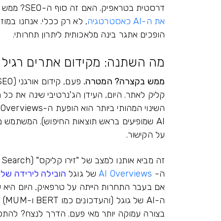
דרסטית בטראפיק. האם זה סוף ה-SEO? ממש לא הסוף אלא יותר כמו Wakeup Call, הגיע הזמן
את ה-AI כאסטרטגיה
, לא רק ככלי. אנחנו במו
הופכים אתגר בינה מלאכותית ליתרון תחרותי.
מה השתנה: מקידום אתרים רגיל לקי
ממש בקצרה? המטרה.
קליק לאתר. היום, העידן הג'נרטיבי שינה את כל 
השינוי המהותי ביותר הוא הופעת ה-AI Overviews של גוגל (או
AI שמופיעים בראש תוצאות החיפוש). המשתמש 
על הקישור.
ה-
AI Overviews
של גוגל
הובילה לירידה של 15% עד 64% בתנועה האורגנית לאתרים
אם בעבר התחרות הייתה על טרפאיק, היום היא ע
ה-I
בצורה עמוקה יותר מאי פעם. הדרך לנצח? להת