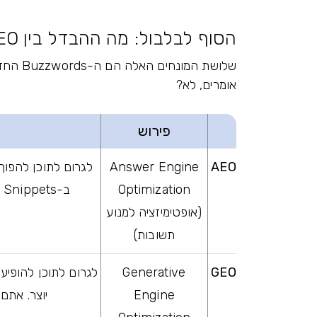
הסוף לבלבול: מה ההבדל בין AIO / AEO / GEO?
אומרים, לא?
פירוש
AEO
Answer Engine
לגרום לתוכן להפוך 
Optimization
ב-Featured Snippets ("תוצאה 0") או בתשובות של חיפוש קולי.
(אופטימיזציה למנוע
תשובות)
Generative
GEO
Engine
יוצר. אתם