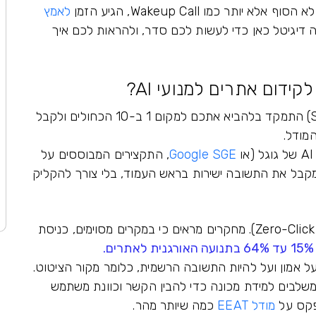
לאמץ
זה דיגיטל כאן כדי לעשות לכם סדר, ולהראות לכם איך
דום אתרים למנועי AI?
פעם, קידום אורגני (SEO) התמקד בלהביא אתכם למקום 1 ב-10 הכחולים ולקבל
המודל.
Google SGE
, התקצירים המבוססים על
מקבל את התשובה ישירות בראש העמוד, בלי צורך להקליק
זה מביא אותנו למצב של "זירו קליקס" (Zero-Click Search). מחקרים מראים כי במקרים מסוימים, כניסת
.
ל אמון ועל להיות התשובה הרשמית, כלומר מקור הציטוט.
A של גוגל (והעדכונים כמו BERT ו-MUM) משלבים למידת מכונה כדי להבין הקשר וכוונת משתמש
פקס על
מודל EEAT
כמה שיותר מהר.