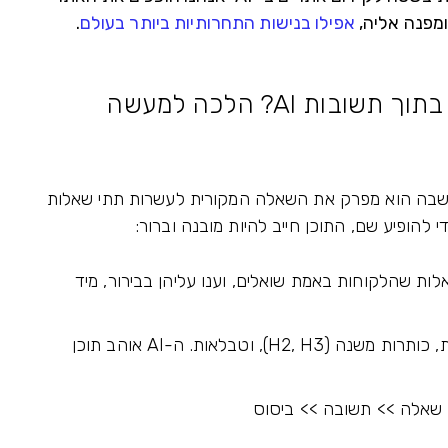
אפילו בנישות התחרותיות ביותר בעולם
.
A עובד בשיטה שנקראת "Query Fanout", שבה הוא מפרק את השאלה המקורית לעשרות תתי שאלות
להופיע שם, התוכן חייב להיות מובנה וברור:
לות שהלקוחות באמת שואלים, וענו עליהן בבירור, מיד
- השתמשו ברשימות ממוספרות, כותרות משנה (H2, H3), וטבלאות. ה-AI אוהב תוכן
 שאלה >> תשובה >> ביסוס