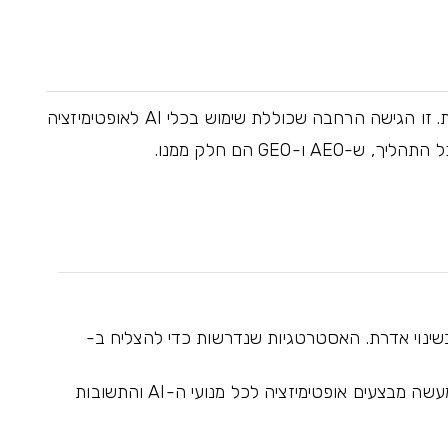
האסטרטגיה הכוללת. זו הגישה הרחבה שכוללת שימוש בכלי AI לאופטימיזציה
יך, ש-AEO ו-GEO הם חלק ממנו.
שינוי אדרת. האסטרטגיות שנדרשות כדי להצליח ב-
כשתתמקדו בתוכן איכותי, מובנה ואמין – אתם למעשה מבצעים אופטימיזציה לכל מנועי ה-AI והתשובות